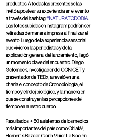
productos. A todas las presentes se las 
invitó a postear su experiencia en el evento 
a través del hashtag 
#NATURATODODIA
. 
Las fotos subidas en Instagram podrían ser 
retiradas de manera impresa al finalizar el 
evento. Luego de la experiencia sensorial 
que vivieron las periodistas y de la 
explicación general del lanzamiento, llegó 
un momento clave del encuentro. Diego 
Golombek, investigador del CONICET y 
presentador de TEDx, a reveló en una 
charla el concepto de Cronobiología, el 
tiempo y el reloj biológico, y la manera en 
que se construyen las percepciones del 
tiempo en nuestro cuerpo.
Resultados:​ + 60 asistentes de los medios 
más importantes del país como Ohlalá!, 
Harper´s Bazaar, Clarín Mujer, La Nación 