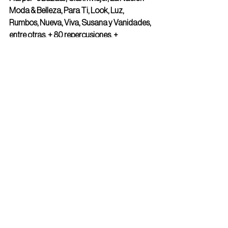
Moda & Belleza, Para Ti, Look, Luz, 
Rumbos, Nueva, Viva, Susana y Vanidades, 
entre otras. + 80 repercusiones. + 
12.000.000 de contactos alcanzados. + 
700.000 pesos en ad value.
CPG
See All
Recent Posts