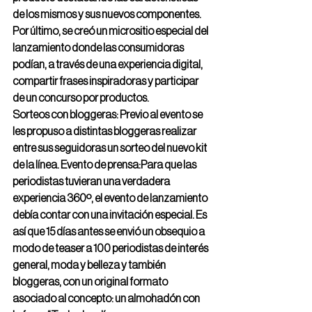
de los mismos y sus nuevos componentes. 
Por último, se creó un micrositio especial del 
lanzamiento donde las consumidoras 
podían, a través de una experiencia digital, 
compartir frases inspiradoras y participar 
de un concurso por productos.
Sorteos con bloggeras: Previo al evento se 
les propuso a distintas bloggeras realizar 
entre sus seguidoras un sorteo del nuevo kit 
de la línea. Evento de prensa:Para que las 
periodistas tuvieran una verdadera 
experiencia 360º, el evento de lanzamiento 
debía contar con una invitación especial. Es 
así que 15 días antes se envió un obsequio a 
modo de teaser a 100 periodistas de interés 
general, moda y belleza y también 
bloggeras, con un original formato 
asociado al concepto: un almohadón con 