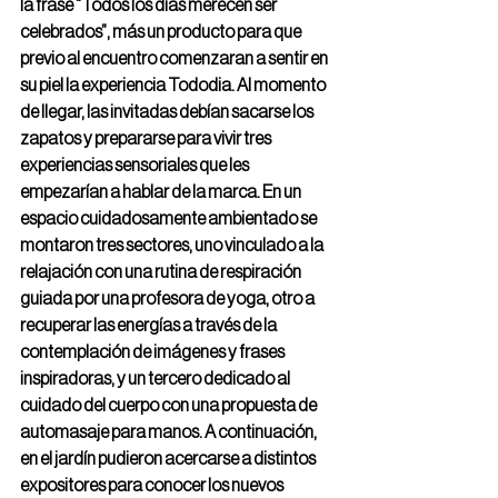
la frase “Todos los días merecen ser 
celebrados”, más un producto para que 
previo al encuentro comenzaran a sentir en 
su piel la experiencia Tododia. Al momento 
de llegar, las invitadas debían sacarse los 
zapatos y prepararse para vivir tres 
experiencias sensoriales que les 
empezarían a hablar de la marca. En un 
espacio cuidadosamente ambientado se 
montaron tres sectores, uno vinculado a la 
relajación con una rutina de respiración 
guiada por una profesora de yoga, otro a 
recuperar las energías a través de la 
contemplación de imágenes y frases 
inspiradoras, y un tercero dedicado al 
cuidado del cuerpo con una propuesta de 
automasaje para manos. A continuación, 
en el jardín pudieron acercarse a distintos 
expositores para conocer los nuevos 