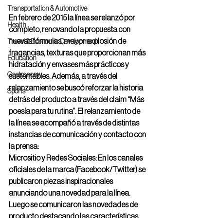
Transportation & Automotive
En febrero de 2015 la línea se relanzó por 
Health
completo, renovando la propuesta con 
nuevas fórmulas, mayor explosión de 
Travel & Economic Development
fragancias, texturas que proporcionan más 
Education
hidratación y envases más prácticos y 
Gastronomy
sustentables. Además, a través del 
relanzamiento se buscó reforzar la historia 
Sports
detrás del producto a través del claim “Más 
poesía para tu rutina”. El relanzamiento de 
la línea se acompañó a través de distintas 
instancias de comunicación y contacto con 
la prensa:
Micrositio y Redes Sociales: En los canales 
oficiales de la marca (Facebook/Twitter) se 
publicaron piezas inspiracionales 
anunciando una novedad para la línea. 
Luego se comunicaron las novedades de 
producto destacando las características 