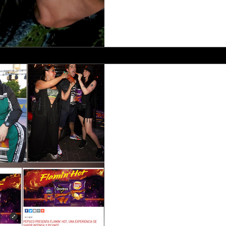
-
FLAMIN’ HOT
Cliente: Pepsico - EVENTO 
marco del lanzamiento de Pe
Flamin 'Hot en La Calle Bar...