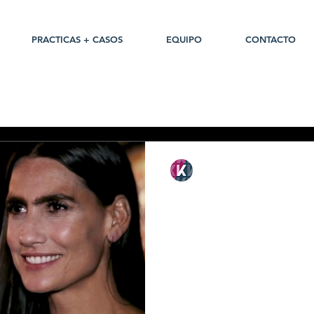
PRACTICAS + CASOS
EQUIPO
CONTACTO
Ketchum Argentina
#LaysGourmet y
Cliente: PepsiCo - ¡@laysarg
#NatuChips en un evento a p
#LaysGourmet son más grues