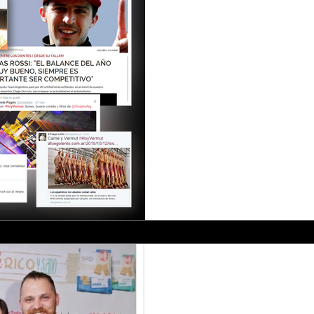
-
#We worked for 
"HoyVermut" c
TC racing & bo
other argentinia
Cliente: Cinzano Ketchum jun
realización de 4 eventos apo
argentinas vinculadas al...
-
#TWISTOS