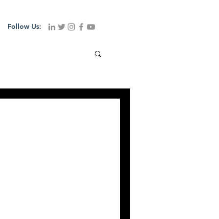
Follow Us:
 #NatuChips
 presentó las #LaysGourmet y
uro dipeo! Las nuevas
as y...