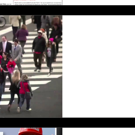
-
#Corazones Con
Vidacol
Cliente: Danone Por Corazo
recibió el León de Bronce en 
de Creatividad Cannes...