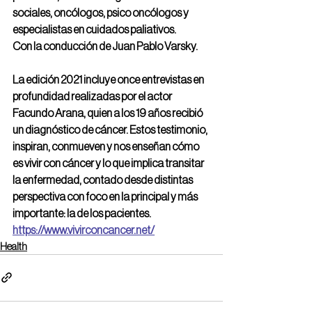
sociales, oncólogos, psico oncólogos y 
especialistas en cuidados paliativos.
Con la conducción de Juan Pablo Varsky.
La edición 2021 incluye once entrevistas en 
profundidad realizadas por el actor 
Facundo Arana, quien a los 19 años recibió 
un diagnóstico de cáncer. Estos testimonio, 
inspiran, conmueven y nos enseñan cómo 
es vivir con cáncer y lo que implica transitar 
la enfermedad, contado desde distintas 
perspectiva con foco en la principal y más 
importante: la de los pacientes.
https://www.vivirconcancer.net/
Health