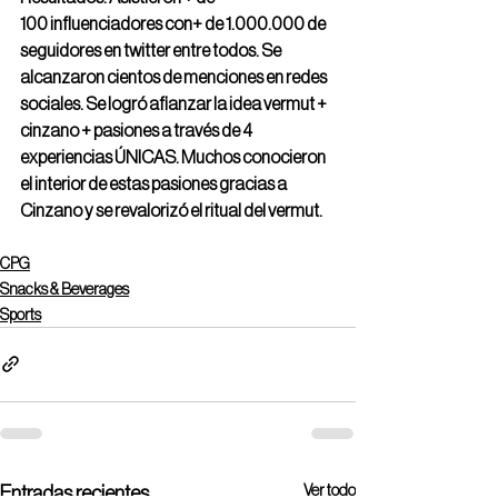
100 influenciadores con+ de 1.000.000 de 
seguidores en twitter entre todos. Se 
alcanzaron cientos de menciones en redes 
sociales. Se logró afianzar la idea vermut + 
cinzano + pasiones a través de 4 
experiencias ÚNICAS. Muchos conocieron 
el interior de estas pasiones gracias a 
Cinzano y se revalorizó el ritual del vermut.
CPG
Snacks & Beverages
Sports
Ver todo
Entradas recientes