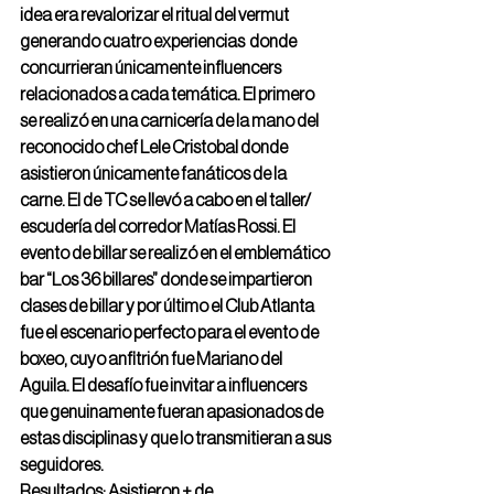
idea era revalorizar el ritual del vermut 
generando cuatro experiencias  donde 
concurrieran únicamente influencers 
relacionados a cada temática. El primero 
se realizó en una carnicería de la mano del 
reconocido chef Lele Cristobal donde 
asistieron únicamente fanáticos de la 
carne. El de TC se llevó a cabo en el taller/ 
escudería del corredor Matías Rossi. El 
evento de billar se realizó en el emblemático 
bar “Los 36 billares” donde se impartieron 
clases de billar y por último el Club Atlanta 
fue el escenario perfecto para el evento de 
boxeo, cuyo anfitrión fue Mariano del 
Aguila. El desafío fue invitar a influencers 
que genuinamente fueran apasionados de 
estas disciplinas y que lo transmitieran a sus 
seguidores.
Resultados:​ Asistieron + de 